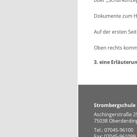
oder „Schul·konzep
Dokumente zum Her
Auf der ersten Sei
Oben rechts komme
3. eine Erläuteru
Strombergschule
Aschingerstraße 2
75038 Oberderdin
Tel.: 07045-96100
Fax: 07045-961099