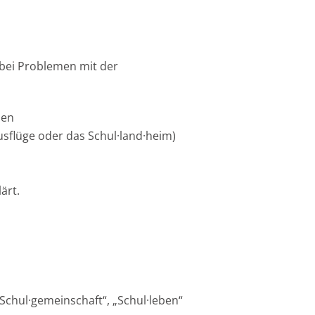
bei Problemen mit der
men
sflüge oder das Schul·land·heim)
ärt.
chul·gemeinschaft“, „Schul·leben“