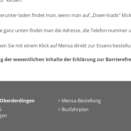
t“ klicken.
unter·laden findet man, wenn man auf „Down·loads“ klick
te ganz unten findet man die Adresse, die Telefon·nummer u
n Sie mit einem Klick auf Mensa direkt zur Essens·bestell
ng der wesentlichen Inhalte der Erklärung zur Barrierefre
 Oberderdingen
Mensa-Bestellung
5
Busfahrplan
gen