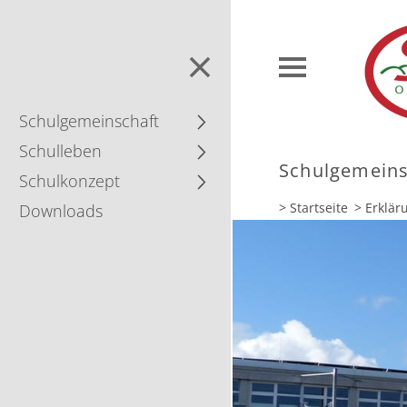
Schul­gemein­schaft
Schulleben
Schul­gemein­
Schulkonzept
> Startseite
> Erklär
Downloads