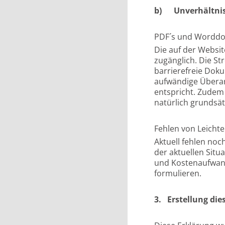
b) Unverhältni
PDF´s und Wordd
Die auf der Websit
zugänglich. Die S
barrierefreie Dok
aufwändige Übera
entspricht. Zudem
natürlich grundsät
Fehlen von Leicht
Aktuell fehlen noc
der aktuellen Situ
und Kostenaufwand
formulieren.
3. Erstellung die