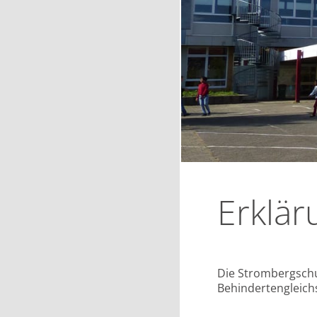
Erklär
Die Strombergschul
Behindertengleichs