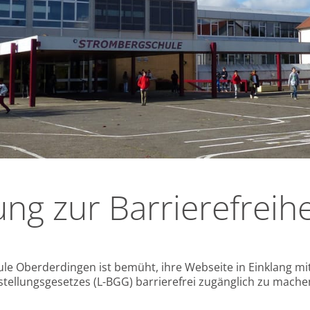
ung zur Barrierefreihe
e Oberderdingen ist bemüht, ihre Webseite in Einklang mit
tellungsgesetzes (L-BGG) barrierefrei zugänglich zu mache