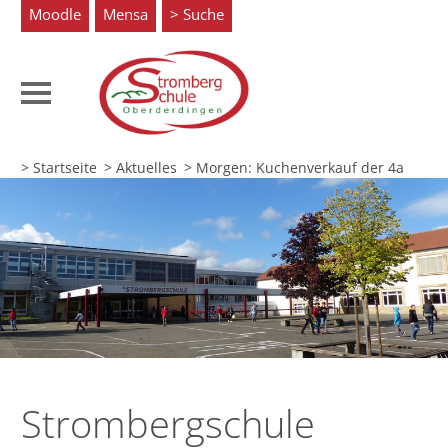
Moodle
Mensa
Suche
> Startseite
> Aktuelles
>
Morgen: Kuchenverkauf der 4a
Strombergschule