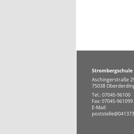
Strombergschule
Aschingerstraße 2
75038 Oberderdin
Tel.: 07045-96100
Fax: 07045-961099
E-Mail:
poststelle@041373