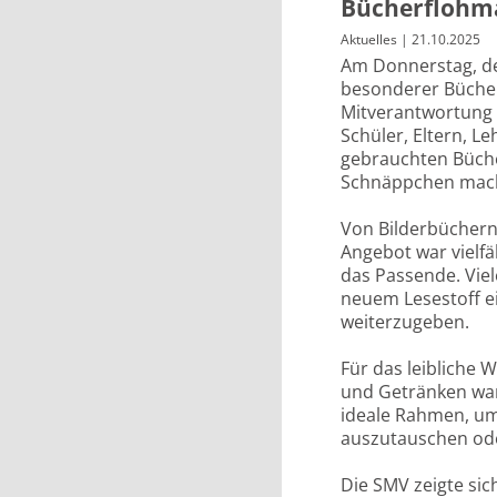
Bücherflohm
Aktuelles
| 21.10.2025
Am Donnerstag, de
besonderer Bücherf
Mitverantwortung 
Schüler, Eltern, L
gebrauchten Büche
Schnäppchen mac
Von Bilderbüchern
Angebot war vielfä
das Passende. Viel
neuem Lesestoff e
weiterzugeben.
Für das leibliche 
und Getränken war
ideale Rahmen, um 
auszutauschen ode
Die SMV zeigte sic