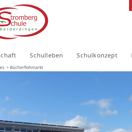
schaft
Schulleben
Schulkonzept
les
>
Bücherflohmarkt