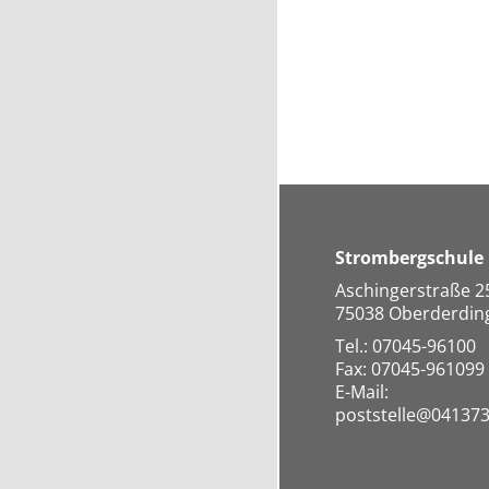
Strombergschule
Aschingerstraße 2
75038 Oberderdin
Tel.: 07045-96100
Fax: 07045-961099
E-Mail:
poststelle@041373