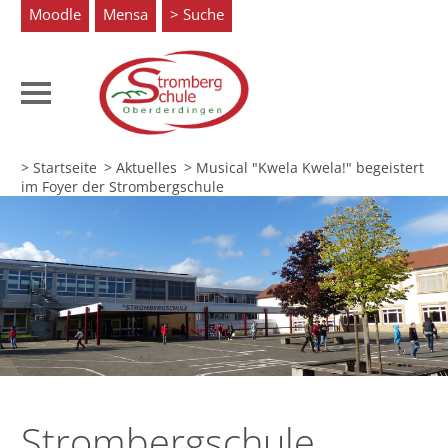
Moodle
Mensa
Suche
> Startseite
> Aktuelles
>
Musical "Kwela Kwela!" begeistert
im Foyer der Strombergschule
Strombergschule